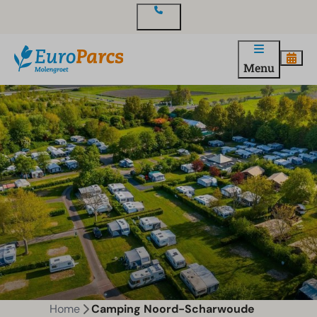
Contact
Menu
Home
Camping Noord-Scharwoude