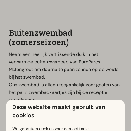
Buitenzwembad
(zomerseizoen)
Neem een heerlijk verfrissende duik in het
verwarmde buitenzwembad van EuroParcs
Molengroet om daarna te gaan zonnen op de weide
bij het zwembad.
Ons zwembad is alleen toegankelijk voor gasten van
het park, zwembadkaartjes zijn bij de receptie
verkrijgbaar.
Deze website maakt gebruik van
Van 09.30 tot 10.00 uur is baantjes zwemmen en van
cookies
10.00 tot 17.00 uur recreatief zwemmen.
We gebruiken cookies voor een optimale
Let op: Het buitenzwembad is geopend in het