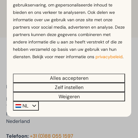
gebruikservaring, om gepersonaliseerde inhoud te
zomerseizoen en gesloten vanaf september.
bieden en ons verkeer te analyseren. Ook delen we
Bekijk hier de
openingstijden
.
informatie over uw gebruik van onze site met onze
partners voor social media, adverteren en analyse. Deze
partners kunnen deze gegevens combineren met
andere informatie die u aan ze heeft verstrekt of die ze
hebben verzameld op basis van uw gebruik van hun
Veilig betalen
diensten. Bekijk voor meer informatie ons
privacybeleid
.
Alles accepteren
EuroParcs Molengroet
Zelf instellen
Weigeren
Molengroet 1
NL
1723 PX Noord-Scharwoude
Noord-Holland
Nederland
Telefoon:
+31 (0)88 055 1597