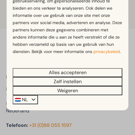
gebruikservaring, om gepersonaliseerde inhoud te
Klik op de plattegrond om in te
bieden en ons verkeer te analyseren. Ook delen we
zoomen
informatie over uw gebruik van onze site met onze
partners voor social media, adverteren en analyse. Deze
partners kunnen deze gegevens combineren met
andere informatie die u aan ze heeft verstrekt of die ze
hebben verzameld op basis van uw gebruik van hun
Veilig betalen
diensten. Bekijk voor meer informatie ons
privacybeleid
.
Alles accepteren
EuroParcs Molengroet
Zelf instellen
Molengroet 1
Weigeren
1723 PX Noord-Scharwoude
NL
Noord-Holland
Nederland
Telefoon:
+31 (0)88 055 1597