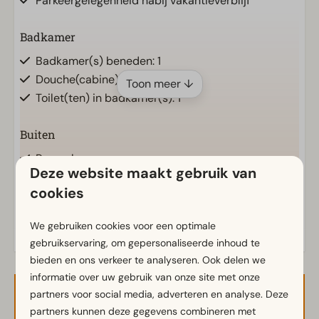
Parkeergelegenheid nabij vakantieverblijf
Badkamer
Badkamer(s) beneden: 1
Douche(cabine)
Toon meer ↓
Toilet(ten) in badkamer(s): 1
Buiten
Parasol
Deze website maakt gebruik van
Terras
cookies
Tuin
Energielabel(s)
Tuinset
We gebruiken cookies voor een optimale
gebruikservaring, om gepersonaliseerde inhoud te
Keuken
bieden en ons verkeer te analyseren. Ook delen we
Ingerichte keuken
informatie over uw gebruik van onze site met onze
Combimagnetron
partners voor social media, adverteren en analyse. Deze
Beschikbaarheid en prijs
Koelvriescombinatie(s)
partners kunnen deze gegevens combineren met