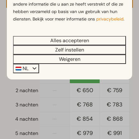
andere informatie die u aan ze heeft verstrekt of die ze
Koffiezetapparaat
hebben verzameld op basis van uw gebruik van hun
Vaatwasser(s)
diensten. Bekijk voor meer informatie ons
privacybeleid
.
Waterkoker
2 gasten
Ligging
Alles accepteren
vr
28-08-2026
za
29-08-2026
Vrijstaand
Zelf instellen
do
vr
za
Weigeren
Slaapkamer
27 aug
28 aug
29 aug
NL
Eenpersoonsbed(den): 4
—
€ 533
€ 749
1 nacht
Eenpersoonsdekbedden en kussens
Slaapkamer(s) beneden: 3
—
€ 650
€ 759
2 nachten
Stapelbed(den): 1
—
€ 768
€ 783
3 nachten
Toegankelijkheid
—
€ 854
€ 868
4 nachten
Gelijkvloers
—
€ 979
€ 991
5 nachten