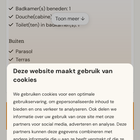
Badkamer(s) beneden: 1
Douche(cabine)
Toon meer ↓
Toilet(ten) in badkamer(s): 1
Buiten
Parasol
Terras
Tuin
Energielabel(s)
Deze website maakt gebruik van
Tuinset
cookies
Keuken
We gebruiken cookies voor een optimale
gebruikservaring, om gepersonaliseerde inhoud te
Ingerichte keuken
bieden en ons verkeer te analyseren. Ook delen we
Combimagnetron
Beschikbaarheid en prijs
informatie over uw gebruik van onze site met onze
Koelkast met vriesvak
partners voor social media, adverteren en analyse. Deze
Koffiezetapparaat
partners kunnen deze gegevens combineren met
Vaatwasser(s)
andere informatie die u aan ze heeft verstrekt of die ze