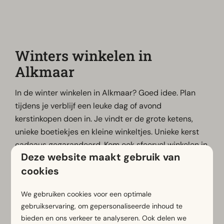
Winters winkelen in
Alkmaar
In de winter winkelen in Alkmaar? Goed idee. Plan
tijdens je verblijf een leuke dag of avond
kerstinkopen doen in. Je vindt er de grote ketens,
unieke boetiekjes en kleine winkeltjes. Unieke kerst
cadeaus gegarandeerd. Kom ook sfeervol winkelen in
Deze website maakt gebruik van
de gezelligste maand van het jaar!
cookies
We gebruiken cookies voor een optimale
Meer informatie
gebruikservaring, om gepersonaliseerde inhoud te
bieden en ons verkeer te analyseren. Ook delen we