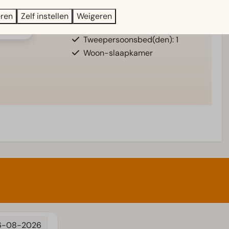
Eenpersoonsdekbedden en
eren
Zelf instellen
Weigeren
kussens
meer ↓
Tweepersoonsbed(den): 1
Woon-slaapkamer
6-08-2026