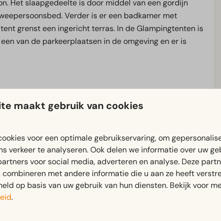
n. Het slaapgedeelte is door middel van een gordijn
tweepersoonsbed. Verder is er een badkamer met
tent grenst een ingericht terras. In de Glampingtenten is
 een van de parkeerplaatsen in de omgeving en er is
te maakt gebruik van cookies
ookies voor een optimale gebruikservaring, om gepersonalis
Buiten
ns verkeer te analyseren. Ook delen we informatie over uw ge
partners voor social media, adverteren en analyse. Deze part
eneden: 1
Tuin
combineren met andere informatie die u aan ze heeft verstrek
)
Tuinset
ld op basis van uw gebruik van hun diensten. Bekijk voor me
badkamer(s): 1
Veranda
eid
.
Slaapkamer