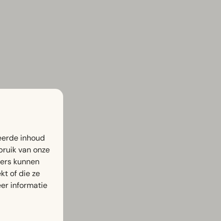
eerde inhoud
bruik van onze
ners kunnen
t of die ze
er informatie