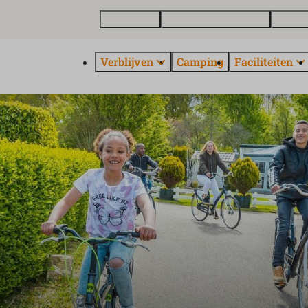
Plattegrond
Vakantiewoning kopen
Over E
Verblijven
Camping
Faciliteiten