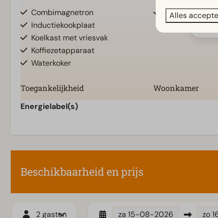
Combimagnetron
Vrijstaand
Alles accept
Inductiekookplaat
Toon 
Koelkast met vriesvak
Koffiezetapparaat
Waterkoker
Toegankelijkheid
Woonkamer
Gelijkvloers
Televisie
Energielabel(s)
Traptrede(n) naar accommodatie
Beschikbaarheid en prijs
2 gasten
za
15-08-2026
zo
1