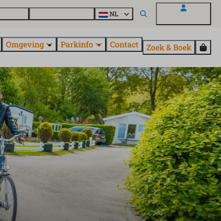
uroParcs
Ontdek alle parken
NL
Mijn EuroParcs
Omgeving
Parkinfo
Contact
Zoek & Boek