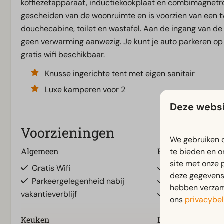
koffiezetapparaat, inductiekookplaat en combimagnetro
gescheiden van de woonruimte en is voorzien van een 
douchecabine, toilet en wastafel. Aan de ingang van de 
geen verwarming aanwezig. Je kunt je auto parkeren op
gratis wifi beschikbaar.
Knusse ingerichte tent met eigen sanitair
Luxe kamperen voor 2
Deze websi
Voorzieningen
We gebruiken c
Algemeen
Badkamer
te bieden en o
site met onze 
Gratis Wifi
Badkamer(s) b
deze gegevens 
Parkeergelegenheid nabij
Douche(cabine
hebben verzame
vakantieverblijf
Toilet(ten) in 
ons
privacybel
Keuken
Ligging